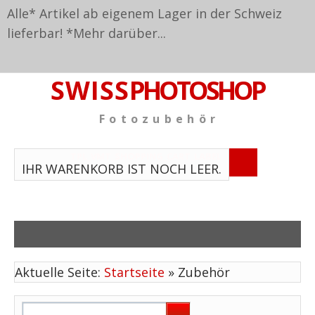
Alle* Artikel ab eigenem Lager in der Schweiz
lieferbar! *
Mehr darüber...
S W I S S
PHOTOSHOP
F o t o z u b e h ö r
TPL_VMT_SHOPPING_CART_LABEL
IHR WARENKORB IST NOCH LEER.
Aktuelle Seite:
Startseite
»
Zubehör