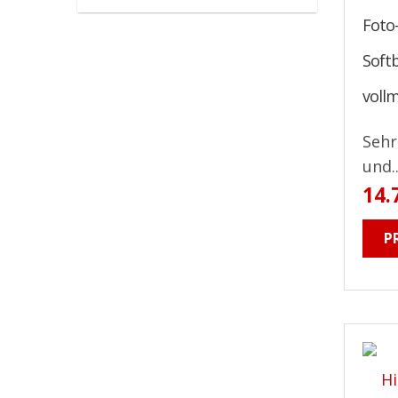
Foto-
Softb
voll
Sehr
und..
14.
P