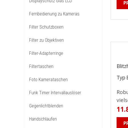
Displayschutz Glas LCD
P
Fernbedienung zu Kameras
Filter Schutzboxen
Filter zu Objektiven
Filter-Adapterringe
Blitz
Filtertaschen
Typ E
Foto Kamerataschen
Robu
Funk Timer Intervallauslöser
viels
Gegenlichtblenden
11.
Handschlaufen
P