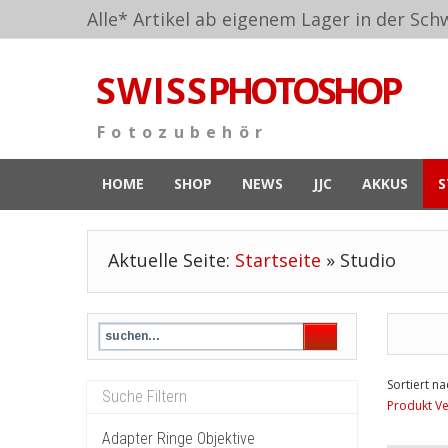
Alle* Artikel ab eigenem Lager in der Schw
S W I S S
PHOTOSHOP
F o t o z u b e h ö r
HOME
SHOP
NEWS
JJC
AKKUS
S
Aktuelle Seite:
Startseite
»
Studio
Sortiert na
Produkt Ve
Adapter Ringe Objektive