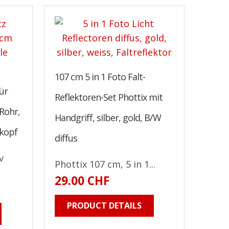
107 cm 5 in 1 Foto Falt-
ür
Reflektoren-Set Phottix mit
Rohr,
Handgriff, silber, gold, B/W
zkopf
diffus
v
Phottix 107 cm, 5 in 1...
29.00 CHF
PRODUCT DETAILS