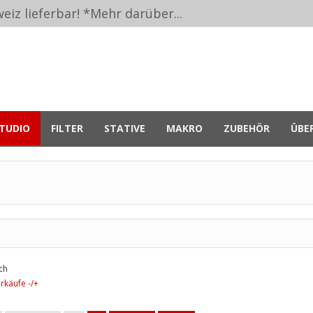
eiz lieferbar! *
Mehr darüber...
TUDIO
FILTER
STATIVE
MAKRO
ZUBEHÖR
ÜBE
ch
rkäufe -/+