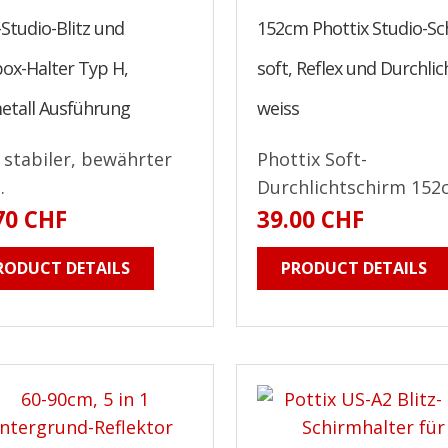
Studio-Blitz und
152cm Phottix Studio-S
ox-Halter Typ H,
soft, Reflex und Durchlic
metall Ausführung
weiss
 stabiler, bewährter
Phottix Soft-
.
Durchlichtschirm 152c
70 CHF
39.00 CHF
RODUCT DETAILS
PRODUCT DETAILS