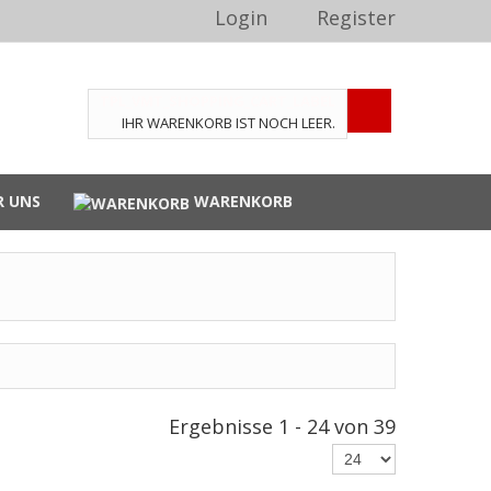
Login
Register
TPL_VMT_SHOPPING_CART_LABEL
IHR WARENKORB IST NOCH LEER.
R UNS
WARENKORB
Ergebnisse 1 - 24 von 39