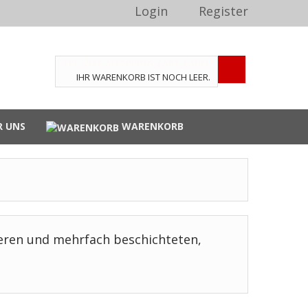
Login
Register
TPL_VMT_SHOPPING_CART_LABEL
IHR WARENKORB IST NOCH LEER.
R UNS
WARENKORB
eren und mehrfach beschichteten,