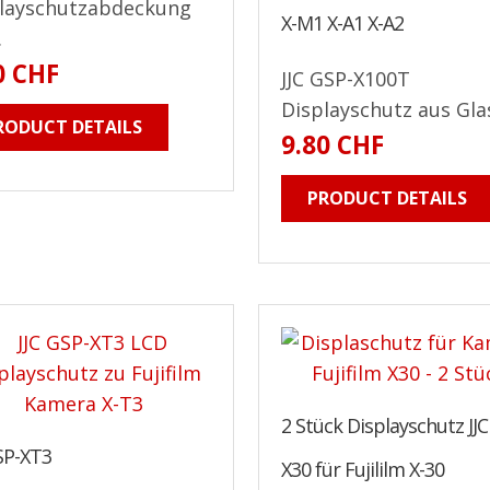
layschutzabdeckung
X-M1 X-A1 X-A2
.
0 CHF
JJC GSP-X100T
Displayschutz aus Glas
RODUCT DETAILS
9.80 CHF
PRODUCT DETAILS
2 Stück Displayschutz JJC
SP-XT3
X30 für Fujililm X-30