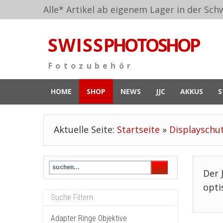
Alle* Artikel ab eigenem Lager in der Schw
S W I S S
PHOTOSHOP
F o t o z u b e h ö r
HOME
SHOP
NEWS
JJC
AKKUS
S
Aktuelle Seite:
Startseite
»
Displayschu
Der 
opti
Adapter Ringe Objektive