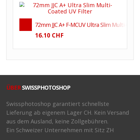
72mm JJC A+ F-MCUV Ultra Slim Multi-Coate
16.10 CHF
ÜBER
SWISSPHOTOSHOP
Swissphotoshop garantiert schnellste
Lieferung ab eigenem Lager CH. Kein Versand
aus dem Ausland, keine Zollgebühren.
Ein Schweizer Unternehmen mit Sitz ZH