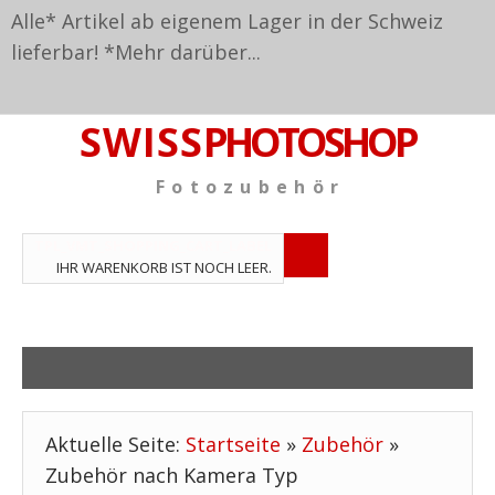
Alle* Artikel ab eigenem Lager in der Schweiz
lieferbar! *
Mehr darüber...
S W I S S
PHOTOSHOP
F o t o z u b e h ö r
TPL_VMT_SHOPPING_CART_LABEL
IHR WARENKORB IST NOCH LEER.
Aktuelle Seite:
Startseite
»
Zubehör
»
Zubehör nach Kamera Typ