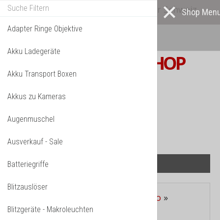
Alle* Artikel ab eigenem Lager in der Schweiz
lieferbar! *
Mehr darüber...
Adapter Ringe Objektive
Akku Ladegeräte
S W I S S
PHOTOSHOP
Akku Transport Boxen
F o t o z u b e h ö r
Akkus zu Kameras
TPL_VMT_SHOPPING_CART_LABEL
IHR WARENKORB IST NOCH LEER.
Augenmuschel
Ausverkauf - Sale
Batteriegriffe
Blitzauslöser
Aktuelle Seite:
Startseite
»
Makro
»
Blitzgeräte - Makroleuchten
Makroschlitten / Slider