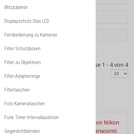
Blitzzubehör
Displayschutz Glas LCD
Fernbedienung zu Kameras
Filter Schutzboxen
Sortiert nach
Produkt Verkäufe -/+
Filter zu Objektiven
Ergebnisse 1 - 4 von 4
Filter-Adapterringe
Filtertaschen
Makroschlitten / Slider
Foto Kamerataschen
Funk Timer Intervallauslöser
Gegenlichtblenden