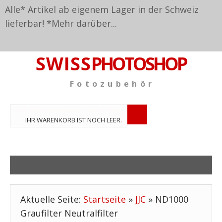
Alle* Artikel ab eigenem Lager in der Schweiz
lieferbar! *
Mehr darüber...
S W I S S
PHOTOSHOP
F o t o z u b e h ö r
TPL_VMT_SHOPPING_CART_LABEL
IHR WARENKORB IST NOCH LEER.
Aktuelle Seite:
Startseite
»
JJC
»
ND1000
Graufilter Neutralfilter