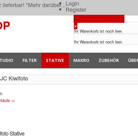
Login
lieferbar! *
Mehr darüber...
Register
Warenkorb anzeigen
OP
×
Ihr Warenkorb ist noch leer.
TPL_VMT_SHOPPING_CART_LA
Ihr Warenkorb ist noch leer.
TUDIO
FILTER
STATIVE
MAKRO
ZUBEHÖR
ÜBE
JJC Kiwifoto
ch
käufe -/+
foto Stative