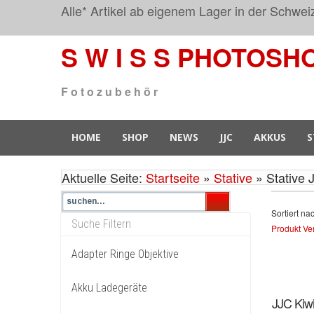
Alle* Artikel ab eigenem Lager in der Schweiz 
S W I S S
PHOTOSH
F o t o z u b e h ö r
HOME
SHOP
NEWS
JJC
AKKUS
S
Aktuelle Seite:
Startseite
»
Stative
»
Stative 
Sortiert na
Produkt Ver
Adapter Ringe Objektive
Akku Ladegeräte
JJC Kiwi