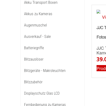
Akku Transport Boxen
Akkus zu Kameras
Augenmuschel
JJC T
Fotos
Ausverkauf - Sale
JJC 
Batteriegriffe
Kame
39.
Blitzauslöser
Prod
Blitzgeräte - Makroleuchten
Blitzzubehör
Displayschutz Glas LCD
Fernbedienung zu Kameras