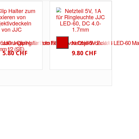
serungsring für Foto Filter
JJC J-Clip Halter zum fixieren von Objektivdeckeln
Netzteil 5V Zu JJC LED-60 Ma
mm f/2 (SE)
5.80 CHF
9.80 CHF