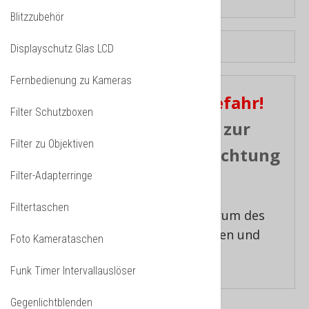
Blitzzubehör
Displayschutz Glas LCD
Fernbedienung zu Kameras
Achtung
Erblindungsgefahr!
Filter Schutzboxen
Graufilter dürfen nicht zur
Filter zu Objektiven
visuellen Sonnenbeobachtung
Filter-Adapterringe
benutzt werden.
Filtertaschen
Graufilter reduzieren das Spektrum des
Lichtes gleichmässig, ohne Farben und
Foto Kamerataschen
Kontrast zu beeinflussen.
Funk Timer Intervallauslöser
Gegenlichtblenden