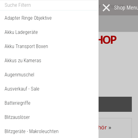
Alle* Artikel ab eigenem Lager in der Schweiz
lieferbar! *
Mehr darüber...
Adapter Ringe Objektive
Akku Ladegeräte
S W I S S
PHOTOSHOP
Akku Transport Boxen
F o t o z u b e h ö r
Akkus zu Kameras
TPL_VMT_SHOPPING_CART_LABEL
IHR WARENKORB IST NOCH LEER.
Augenmuschel
Ausverkauf - Sale
Batteriegriffe
Blitzauslöser
Aktuelle Seite:
Startseite
»
Zubehör
»
Blitzgeräte - Makroleuchten
Blitztaschen