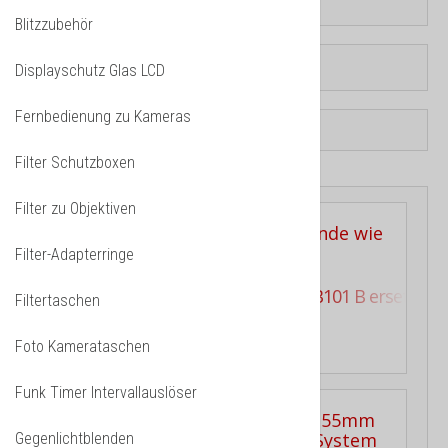
Blitzzubehör
Displayschutz Glas LCD
Fernbedienung zu Kameras
Filter Schutzboxen
Filter zu Objektiven
Filter-Adapterringe
Gegenlichtblende JJC LH-HB101 B ersetzt Ni
Filtertaschen
16.80 CHF
Foto Kamerataschen
Funk Timer Intervallauslöser
Gegenlichtblenden