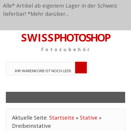
Alle* Artikel ab eigenem Lager in der Schweiz
lieferbar! *
Mehr darüber...
S W I S S
PHOTOSHOP
F o t o z u b e h ö r
TPL_VMT_SHOPPING_CART_LABEL
IHR WARENKORB IST NOCH LEER.
Aktuelle Seite:
Startseite
»
Stative
»
Dreibeinstative