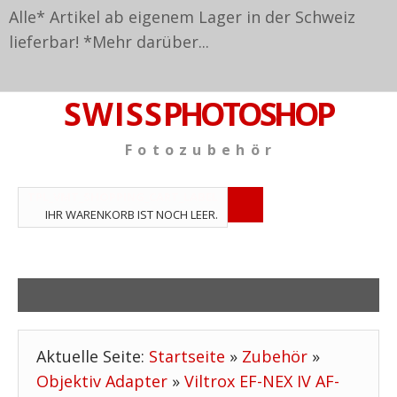
Alle* Artikel ab eigenem Lager in der Schweiz
lieferbar! *
Mehr darüber...
S W I S S
PHOTOSHOP
F o t o z u b e h ö r
TPL_VMT_SHOPPING_CART_LABEL
IHR WARENKORB IST NOCH LEER.
Aktuelle Seite:
Startseite
»
Zubehör
»
Objektiv Adapter
»
Viltrox EF-NEX IV AF-