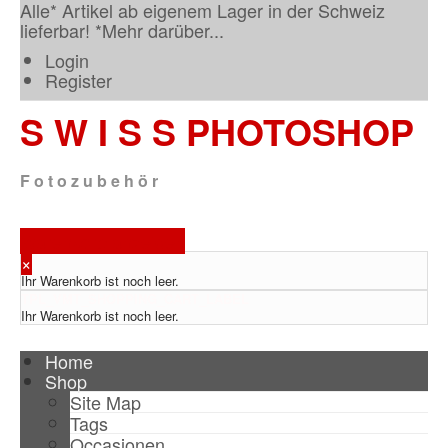
Alle* Artikel ab eigenem Lager in der Schweiz
lieferbar! *
Mehr darüber...
Login
Register
S W I S S
PHOTOSHOP
F o t o z u b e h ö r
Warenkorb anzeigen
×
Ihr Warenkorb ist noch leer.
TPL_VMT_SHOPPING_CART_LABEL
Ihr Warenkorb ist noch leer.
Home
Shop
Site Map
Tags
Occasionen