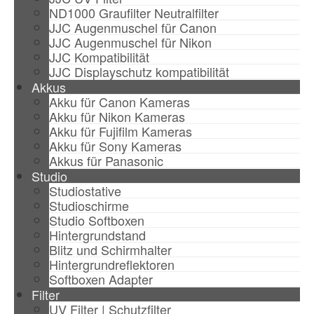
ND1000 Graufilter Neutralfilter
JJC Augenmuschel für Canon
JJC Augenmuschel für Nikon
JJC Kompatibilität
JJC Displayschutz kompatibilität
Akkus
Akku für Canon Kameras
Akku für Nikon Kameras
Akku für Fujifilm Kameras
Akku für Sony Kameras
Akkus für Panasonic
Studio
Studiostative
Studioschirme
Studio Softboxen
Hintergrundstand
Blitz und Schirmhalter
Hintergrundreflektoren
Softboxen Adapter
Filter
UV Filter | Schutzfilter