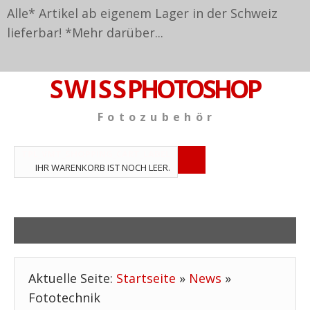
Alle* Artikel ab eigenem Lager in der Schweiz
lieferbar! *
Mehr darüber...
S W I S S
PHOTOSHOP
F o t o z u b e h ö r
TPL_VMT_SHOPPING_CART_LABEL
IHR WARENKORB IST NOCH LEER.
Aktuelle Seite:
Startseite
»
News
»
Fototechnik