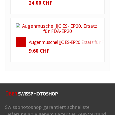
24.00 CHF
Augenmuschel JJC ES-EP20 Ersatz für FDA-E
9.60 CHF
ÜBER
SWISSPHOTOSHOP
Swissphotoshop garantiert schnellste
Lieferung ab eigenem Lager CH. Kein Versand