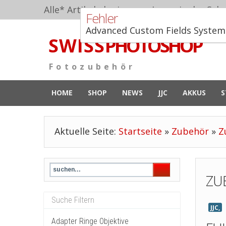
Alle* Artikel ab eigenem Lager in der Schw
Fehler
Advanced Custom Fields System 
S W I S S
PHOTOSHOP
F o t o z u b e h ö r
HOME
SHOP
NEWS
JJC
AKKUS
S
Aktuelle Seite:
Startseite
»
Zubehör
»
Z
ZU
JJC,
Adapter Ringe Objektive