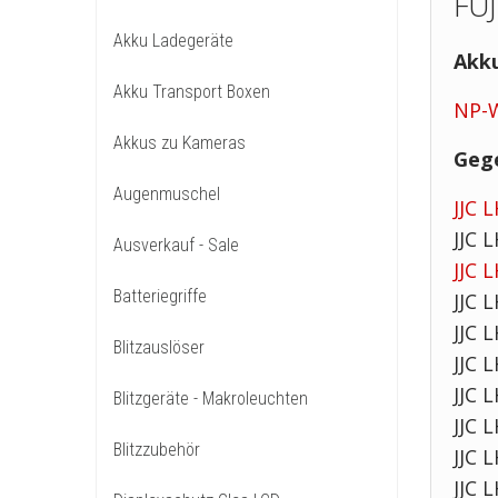
FUJ
Akku Ladegeräte
Akk
Akku Transport Boxen
NP-
Akkus zu Kameras
Gege
Augenmuschel
JJC 
JJC 
Ausverkauf - Sale
JJC 
Batteriegriffe
JJC 
JJC 
Blitzauslöser
JJC 
JJC 
Blitzgeräte - Makroleuchten
JJC L
Blitzzubehör
JJC L
JJC 