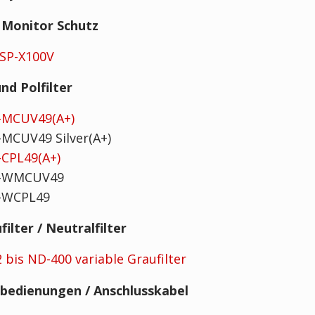
Monitor Schutz
GSP-X100V
nd Polfilter
F-MCUV49(A+)
F-MCUV49 Silver(A+)
F-CPL49(A+)
 F-WMCUV49
F-WCPL49
filter / Neutralfilter
 bis ND-400 variable Graufilter
bedienungen / Anschlusskabel