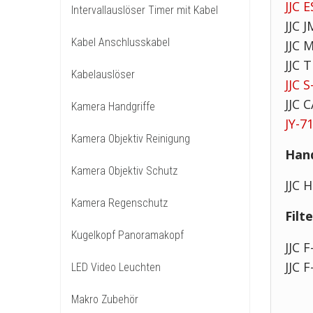
JJC 
Intervallauslöser Timer mit Kabel
JJC J
Kabel Anschlusskabel
JJC 
JJC 
Kabelauslöser
JJC S
JJC 
Kamera Handgriffe
JY-7
Kamera Objektiv Reinigung
Hand
Kamera Objektiv Schutz
JJC 
Kamera Regenschutz
Filt
Kugelkopf Panoramakopf
JJC 
JJC 
LED Video Leuchten
Makro Zubehör