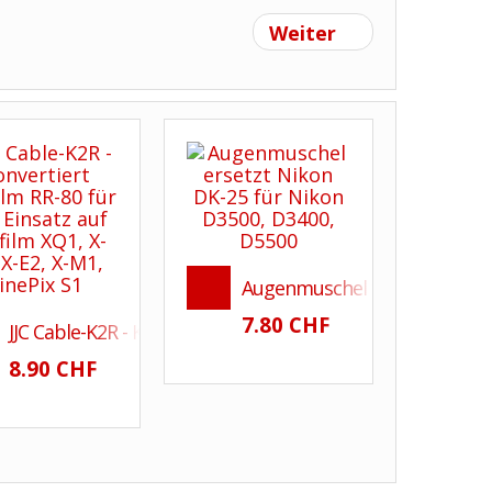
Weiter
Augenmuschel für Nikon DK-25
7.80 CHF
 - für Objektive
JJC Cable-K2R - Konvertiert Fujifilm RR-80 für den Einsatz a
8.90 CHF