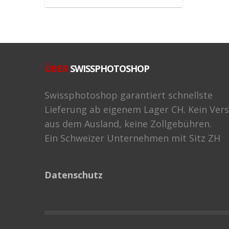
ÜBER
SWISSPHOTOSHOP
Swissphotoshop garantiert schnellste
Lieferung ab eigenem Lager CH. Kein Ver
aus dem Ausland, keine Zollgebühren.
Ein Schweizer Unternehmen mit Sitz ZH
Datenschutz