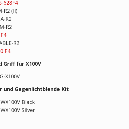
ES-628F4
M-R2 (II)
MA-R2
TM-R2
-F4
CABLE-R2
10 F4
 Griff für X100V
HG-X100V
er und Gegenlichtblende Kit
F-WX100V Black
F-WX100V Silver