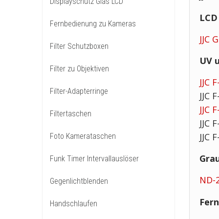
Displayschutz Glas LCD
LCD 
Fernbedienung zu Kameras
JJC 
Filter Schutzboxen
UV u
Filter zu Objektiven
JJC 
Filter-Adapterringe
JJC 
JJC 
Filtertaschen
JJC
JJC 
Foto Kamerataschen
Grau
Funk Timer Intervallauslöser
ND-2
Gegenlichtblenden
Fern
Handschlaufen