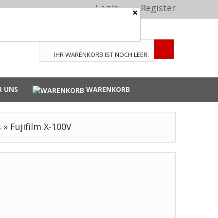
Login
Register
×
TPL_VMT_SHOPPING_CART_LABEL
IHR WARENKORB IST NOCH LEER.
R UNS
WARENKORB
s
»
Fujifilm X-100V