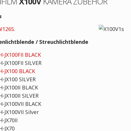
IFILM
X100V
KAMERA ZUBEHÖR
u
W126S
.
nlichtblende / Streuchlichtblende
LH-JX100FII BLACK
LH-JX100FII SILVER
LH-JX100 BLACK
LH-JX100 SILVER
LH-JX100II BLACK
LH-JX100II SILVER
LH-JX100VII BLACK
H-JX100VII Silver
H-JX70II
LH-JX70