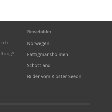
Reisebilder
p.c
h
Norwegen
ltung*
Fattigmansholmen
Schottland
Bilder vom Kloster Seeon