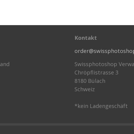
Kontakt
order@swissphotosho
sand
Swissphotoshop Verwa
Chröpflistrasse 3
8180 Bülach
Schweiz
*kein Ladengeschäft