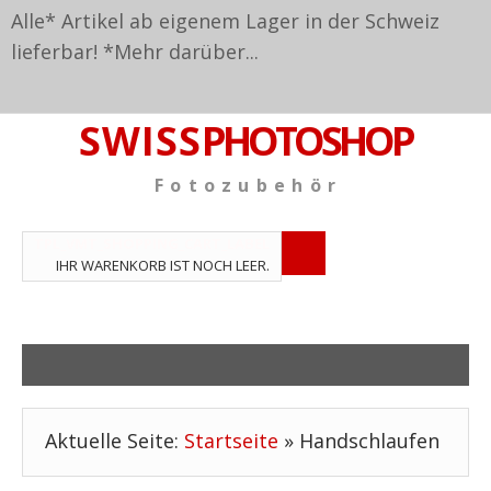
Alle* Artikel ab eigenem Lager in der Schweiz
lieferbar! *
Mehr darüber...
S W I S S
PHOTOSHOP
F o t o z u b e h ö r
TPL_VMT_SHOPPING_CART_LABEL
IHR WARENKORB IST NOCH LEER.
Aktuelle Seite:
Startseite
»
Handschlaufen