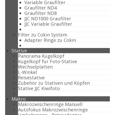
Variable Graufilter
Graufilter ND4
Graufilter ND8
JJC ND1000 Graufilter
JJC Variable Graufilter
Filter zu Cokin System
Adapter Ringe zu Cokin
Stative
Panorama Kugelkopf
Kugelkopf für Foto-Stative
Wechselplatten
L-Winkel
Reisestative
Zubehör zu Stativen und Köpfen
Stative JJC Kiwifoto
Makro
Makrozwischenringe Manuell
Autofokus Makrozwischenringe