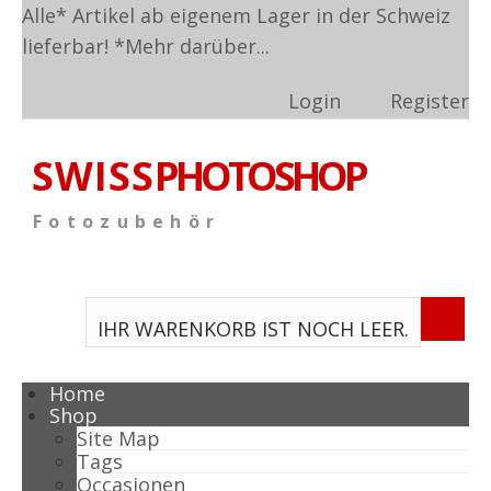
Alle* Artikel ab eigenem Lager in der Schweiz
lieferbar! *
Mehr darüber...
Login
Register
S W I S S
PHOTOSHOP
F o t o z u b e h ö r
TPL_VMT_SHOPPING_CART_LABEL
IHR WARENKORB IST NOCH LEER.
Home
Shop
Site Map
Tags
Occasionen