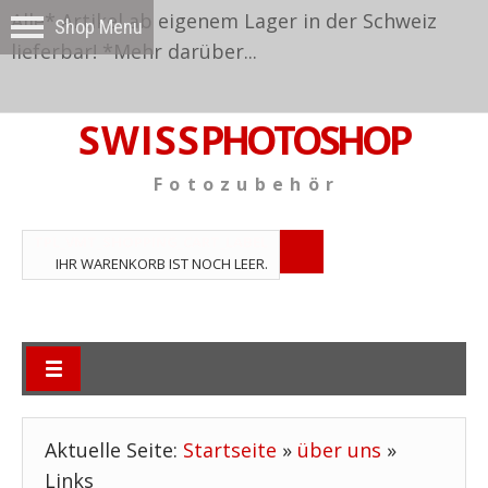
Alle* Artikel ab eigenem Lager in der Schweiz
lieferbar! *
Mehr darüber...
S W I S S
PHOTOSHOP
F o t o z u b e h ö r
TPL_VMT_SHOPPING_CART_LABEL
IHR WARENKORB IST NOCH LEER.
Aktuelle Seite:
Startseite
»
über uns
»
Links