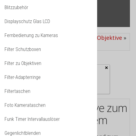
ZUBEHÖR
ÜBER UNS
Blitzzubehör
WARENKORB
Displayschutz Glas LCD
Fernbedienung zu Kameras
Aktuelle Seite:
Startseite
»
News
»
Objektive
»
Canon M-System Objektive
Filter Schutzboxen
Filter zu Objektiven
×
Fehler
Advanced Custom Fields
Filter-Adapterringe
System Plugin is missing
Filtertaschen
Tabelle der Objektive zum
Foto Kamerataschen
Canon EOS M-System
Funk Timer Intervallauslöser
Gegenlichtblenden