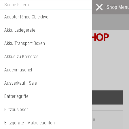
Alle* Artikel ab eigenem Lager in der Schweiz
lieferbar! *
Mehr darüber...
Adapter Ringe Objektive
Akku Ladegeräte
S W I S S
PHOTOSHOP
Akku Transport Boxen
F o t o z u b e h ö r
Akkus zu Kameras
TPL_VMT_SHOPPING_CART_LABEL
IHR WARENKORB IST NOCH LEER.
Augenmuschel
Ausverkauf - Sale
Batteriegriffe
Blitzauslöser
Aktuelle Seite:
Startseite
»
Shop
»
Blitzgeräte - Makroleuchten
Occasionen