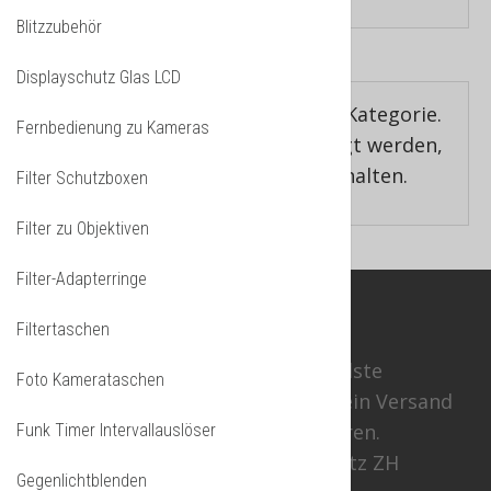
Blitzzubehör
Displayschutz Glas LCD
Es gibt keine Beiträge in dieser Kategorie.
Fernbedienung zu Kameras
Wenn Unterkategorien angezeigt werden,
können diese aber Beiträge enthalten.
Filter Schutzboxen
Filter zu Objektiven
Filter-Adapterringe
ÜBER
SWISSPHOTOSHOP
Filtertaschen
Swissphotoshop garantiert schnellste
Foto Kamerataschen
Lieferung ab eigenem Lager CH. Kein Versand
aus dem Ausland, keine Zollgebühren.
Funk Timer Intervallauslöser
Ein Schweizer Unternehmen mit Sitz ZH
Gegenlichtblenden