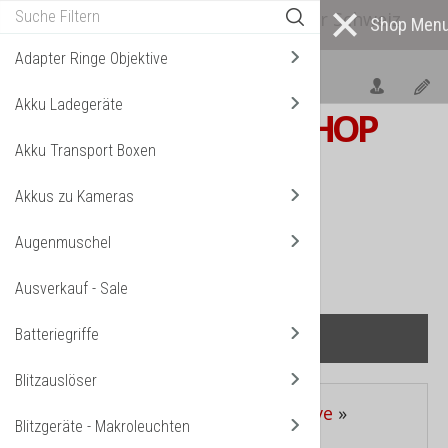
Alle* Artikel ab eigenem Lager in der Schweiz
lieferbar! *
Mehr darüber...
Adapter Ringe Objektive
Akku Ladegeräte
S W I S S
PHOTOSHOP
Akku Transport Boxen
F o t o z u b e h ö r
Akkus zu Kameras
TPL_VMT_SHOPPING_CART_LABEL
IHR WARENKORB IST NOCH LEER.
Augenmuschel
Ausverkauf - Sale
Batteriegriffe
Blitzauslöser
Aktuelle Seite:
Startseite
»
Stative
»
Blitzgeräte - Makroleuchten
Kugelkopf für Foto-Stative