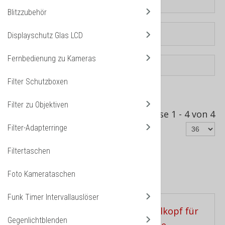
Blitzzubehör
Displayschutz Glas LCD
Fernbedienung zu Kameras
Filter Schutzboxen
Sortiert nach
Produkt Verkäufe -/+
Filter zu Objektiven
Ergebnisse 1 - 4 von 4
Filter-Adapterringe
Filtertaschen
Foto Kamerataschen
Kugelkopf Panoramakopf
Funk Timer Intervallauslöser
Gegenlichtblenden