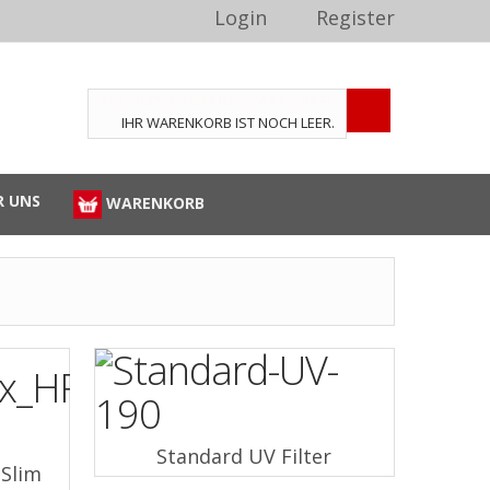
Login
Register
TPL_VMT_SHOPPING_CART_LABEL
IHR WARENKORB IST NOCH LEER.
R UNS
WARENKORB
Standard UV Filter
 Slim