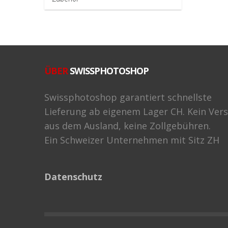
ÜBER
SWISSPHOTOSHOP
Swissphotoshop garantiert schnellste
Lieferung ab eigenem Lager CH. Kein Ver
aus dem Ausland, keine Zollgebühren.
Ein Schweizer Unternehmen mit Sitz ZH
Datenschutz