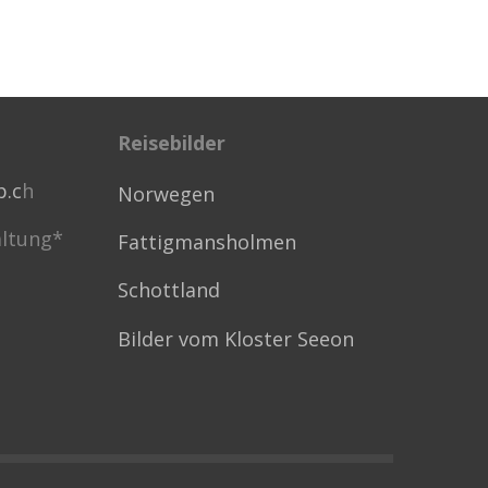
Reisebilder
p.c
h
Norwegen
ltung*
Fattigmansholmen
Schottland
Bilder vom Kloster Seeon