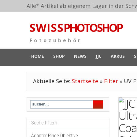
Alle* Artikel ab eigenem Lager in der Schw
S W I S S
PHOTOSHOP
F o t o z u b e h ö r
HOME
SHOP
NEWS
JJC
AKKUS
S
Aktuelle Seite:
Startseite
»
Filter
»
UV Fi
Adapter Ringe Objektive