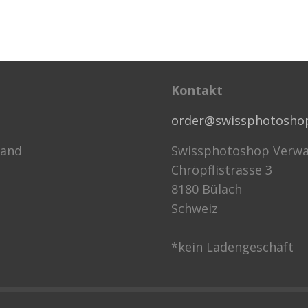
Kontakt
order@swissphotosho
sand
Swissphotoshop Verwa
Chröpflistrasse 3
8180 Bülach
Schweiz
*kein Ladengeschäft